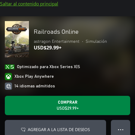
Saltar al contenido principal
Railroads Online
astragon Entertainment
•
Simulación
USD$29.99+
Optimizado para Xbox Series X|S
Xbox Play Anywhere
14 idiomas admitidos
COMPRAR
USD$29.99+
AGREGAR A LA LISTA DE DESEOS
● ● ●