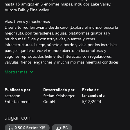
hasta 15 amigos en 3 enormes mapas, incluidos Lake Valley,
Aurora Falls y Pine Valley.
Vías, trenes y mucho más
Diseña tu red ferroviaria desde cero. ¡Explora el mundo, busca la
mejor ruta, pon terraplenes, agujas, plataformas giratorias y
mucho más! Elige y construye vías, puentes y otras
infraestructuras. Luego, súbete a bordo y viaja por los increíbles
paisajes que te ofrece el mundo abierto en locomotoras y
vagones reproducidos fielmente. Interactúa con reguladores,
válvulas, frenos, enganches y muchísimo más mientras conduces
con vista en primera persona. Pero ¡no todo va a ser conducir sin
Mostrar más
rumbo fijo! Tu misión es hacer crecer tu empresa transportando
mercancía por todo el país, como madera, minerales, carbón,
ganado, oro y mucho más para una gran variedad de industrias.
Publicado por
Desarrollado por
Fecha de
Consigue dinero con cada entrega que hagas e inviértelo en
astragon
Stefan Kelnberger
lanzamiento
nuevos trenes o mejora y personaliza los que ya tengas. Además,
Entertainment
GmbH
5/12/2024
construye estaciones, playas de maniobras y otros tipos de
estructuras en tus rutas para ofrecerles a tus trenes el
mantenimiento adecuado con combustible, agua y arena.
Jugar con
También puedes erigir una gran variedad de edificios
emblemáticos y elementos que crearán un entorno maravilloso
XBOX Series X|S
PC