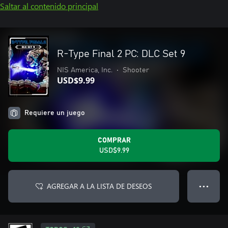
Saltar al contenido principal
R-Type Final 2 PC: DLC Set 9
NIS America, Inc.
•
Shooter
USD$9.99
Requiere un juego
COMPRAR
USD$9.99
AGREGAR A LA LISTA DE DESEOS
● ● ●