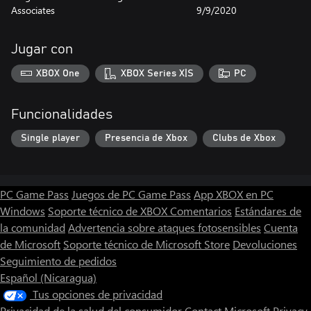
Associates
9/9/2020
Jugar con
XBOX One
XBOX Series X|S
PC
Funcionalidades
Single player
Presencia de Xbox
Clubs de Xbox
PC Game Pass
Juegos de PC Game Pass
App XBOX en PC
Windows
Soporte técnico de XBOX
Comentarios
Estándares de
la comunidad
Advertencia sobre ataques fotosensibles
Cuenta
de Microsoft
Soporte técnico de Microsoft Store
Devoluciones
Seguimiento de pedidos
Español (Nicaragua)
Tus opciones de privacidad
Privacidad de la salud del consumidor
Contact Microsoft
Privacy