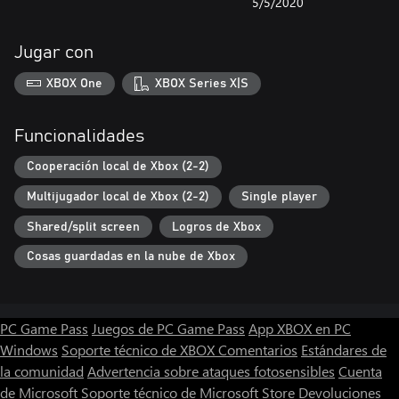
5/5/2020
Jugar con
XBOX One
XBOX Series X|S
Funcionalidades
Cooperación local de Xbox (2-2)
Multijugador local de Xbox (2-2)
Single player
Shared/split screen
Logros de Xbox
Cosas guardadas en la nube de Xbox
PC Game Pass
Juegos de PC Game Pass
App XBOX en PC
Windows
Soporte técnico de XBOX
Comentarios
Estándares de
la comunidad
Advertencia sobre ataques fotosensibles
Cuenta
de Microsoft
Soporte técnico de Microsoft Store
Devoluciones