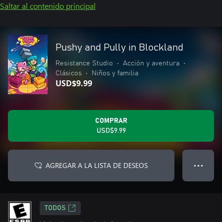
Saltar al contenido principal
Pushy and Pully in Blockland
Resistance Studio
•
Acción y aventura
•
Clásicos
•
Niños y familia
USD$9.99
COMPRAR
USD$9.99
AGREGAR A LA LISTA DE DESEOS
● ● ●
TODOS