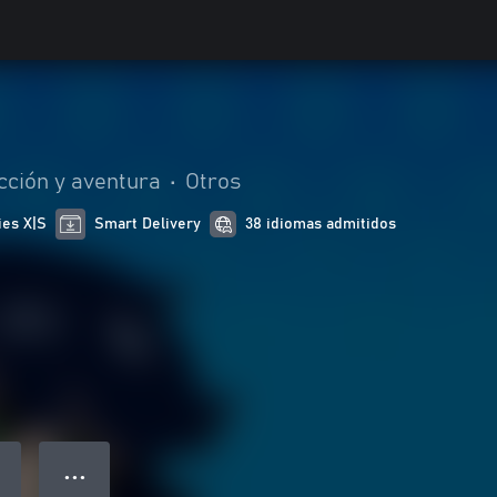
cción y aventura
•
Otros
ies X|S
Smart Delivery
38 idiomas admitidos
● ● ●