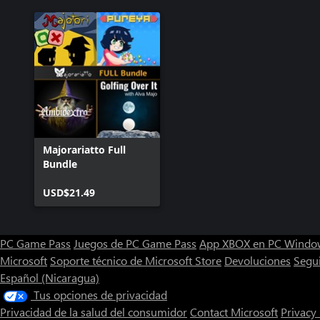
Majorariatto Full
Bundle
USD$21.49
PC Game Pass
Juegos de PC Game Pass
App XBOX en PC Windo
Microsoft
Soporte técnico de Microsoft Store
Devoluciones
Segu
Español (Nicaragua)
Tus opciones de privacidad
Privacidad de la salud del consumidor
Contact Microsoft
Privacy