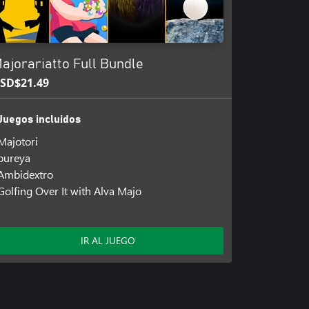
ajorariatto Full Bundle
SD$21.49
Juegos incluidos
Majotori
pureya
Ambidextro
Golfing Over It with Alva Majo
IR AL JUEGO