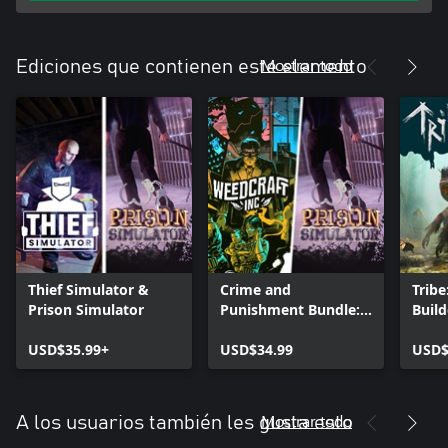
Mostrar todo
Ediciones que contienen este elemento
Thief Simulator &
Crime and
Tribe
Prison Simulator
Punishment Bundle:
Build
Prison Simulator &
Simu
USD$35.99+
Weedcraft Inc
USD$34.99
USD$
Mostrar todo
A los usuarios también les gusta esto