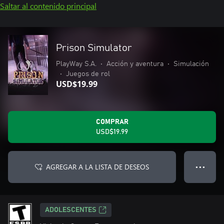
Saltar al contenido principal
Prison Simulator
PlayWay S.A.
•
Acción y aventura
•
Simulación
•
Juegos de rol
USD$19.99
COMPRAR
USD$19.99
AGREGAR A LA LISTA DE DESEOS
● ● ●
ADOLESCENTES