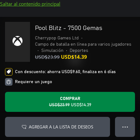
Saltar al contenido principal
Pool Blitz - 7500 Gemas
Cherrypop Games Ltd
•
Campo de batalla en línea para varios jugadores
•
Simulación
•
Deportes
USD$23.99
USD$14.39
Con descuento: ahorra USD$9.60, finaliza en 6 días
Requiere un juego
COMPRAR
USD$23.99
USD$14.39
AGREGAR A LA LISTA DE DESEOS
● ● ●