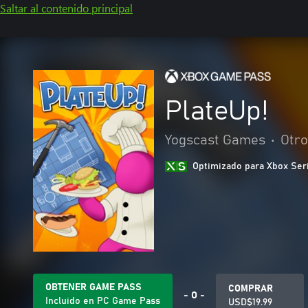
Saltar al contenido principal
PlateUp!
Yogscast Games
•
Otro
Optimizado para Xbox Ser
OBTENER GAME PASS
COMPRAR
- O -
Incluido en PC Game Pass
USD$19.99