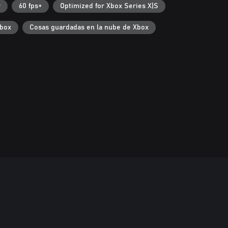
r
60 fps+
Optimized for Xbox Series X|S
Xbox
Cosas guardadas en la nube de Xbox