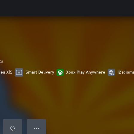
s
ies X|S
Smart Delivery
Xbox Play Anywhere
12 idiom
● ● ●