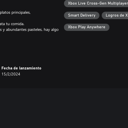
Xbox Live Cross-Gen Multiplaye
latos principales,
Smart Delivery
Logros de 
ata tu comida.
Xbox Play Anywhere
os y abundantes pasteles, hay algo
 gestiona la paciencia.
y entrégales lo que necesitan,
 un nombre en solitario.
Fecha de lanzamiento
va ubicación, llevando contigo
15/2/2024
te cierra, la planificación
s.
 pon más cintas transportadoras y
on ese papel pintado, recluta a un
ia más top.