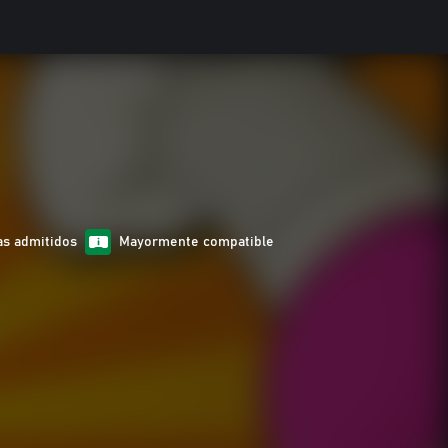
as admitidos
Mayormente compatible