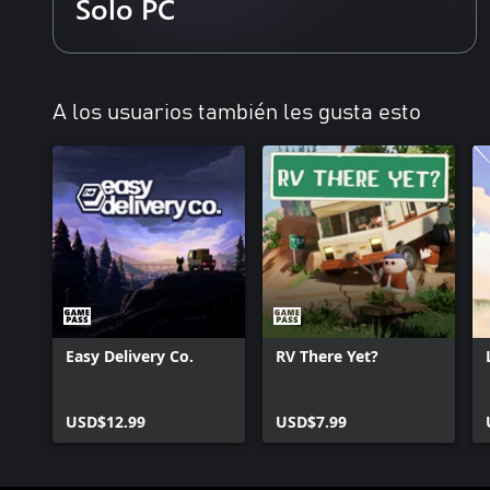
Solo PC
Supera tus objetivos y comienza de nuevo en tu siguiente ubicac
desbloqueos y mejoras.
Dale forma a tu marca centrándote en las cenas gourmet o perfec
rápida.
Cada restaurante se va generando con su propio ambiente, cliente
A los usuarios también les gusta esto
Vuelve a la oficina de tu franquicia para ver tus logros, personaliz
Easy Delivery Co.
RV There Yet?
USD$12.99
USD$7.99