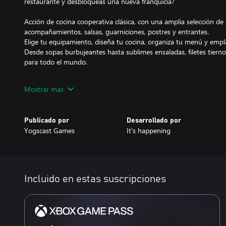
restaurante y desbloqueas una nueva franquicia?
Acción de cocina cooperativa clásica, con una amplia selección de p
acompañamientos, salsas, guarniciones, postres y entrantes.
Elige tu equipamiento, diseña tu cocina, organiza tu menú y empl
Desde sopas burbujeantes hasta sublimes ensaladas, filetes tiern
para todo el mundo.
Cuida la atención al cliente: sirve a los clientes, entrega pedidos y
Mostrar más
Equipa tu restaurante para atraer una mayor variedad de clientes 
justo cuando lo necesitan.
Coopera con tu equipo como una máquina bien engrasada o hazte
Publicado por
Desarrollado por
Supera tus objetivos y eleva tu franquicia a otro nivel en una nue
Yogscast Games
It's happening
nuevos desbloqueos y mejoras.
Mejora y reorganiza tu restaurante a tu gusto: ¡cuando el restauran
comienza!
Decide qué nuevo equipamiento comprar y colócalo donde quiera
Incluido en estas suscripciones
¿Quieres optar por la alta tecnología? Instala dos hornos-turbo,
haz hueco para la cocina robótica del futuro.
¿Te apetece algo más... elegante? Organiza tu colección de arte, p
amigo como metre y prepárate para ofrecer la experiencia culinar