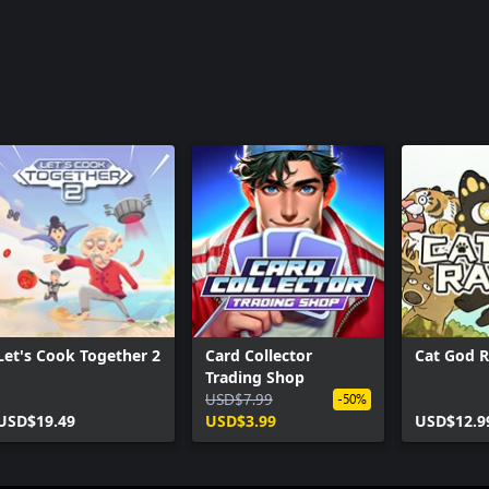
ión, llevando contigo nuevos
ciona tu franquicia de comida
s y condiciones.
ar tus personajes y mejorar tu kit,
Let's Cook Together 2
Card Collector
Cat God 
Trading Shop
USD$7.99
-50%
USD$19.49
USD$3.99
USD$12.9