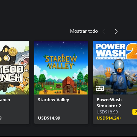
Mostrar todo
Ranch
Stardew Valley
PowerWash
Simulator 2
USD$18.99
-
9
USD$14.99
USD$14.24+