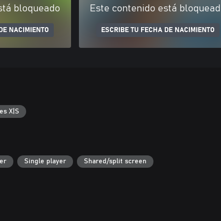
stá bloqueado
Este contenido está bloquea
DE NACIMIENTO
ESCRIBE TU FECHA DE NACIMIENTO
es X|S
er
Single player
Shared/split screen