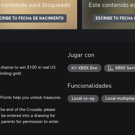
 contenido está bloqueado
Este contenido e
CRIBE TU FECHA DE NACIMIENTO
ESCRIBE TU FECHA 
Jugar con
 chance to win $100 in real US
XBOX One
XBOX Seri
inding gold.
Funcionalidades
Points help you unlock treasures.
Local co-op
Local multiplay
the end of the Crusade, please
n be entered into a drawing for
parents for permission to enter.