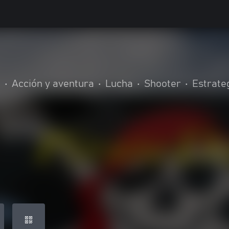
n
•
Acción y aventura
•
Lucha
•
Shooter
•
Estrate