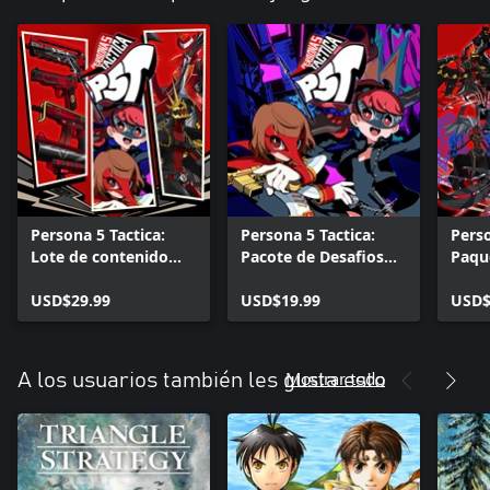
Persona 5 Tactica:
Persona 5 Tactica:
Perso
Lote de contenido
Pacote de Desafios
Paqu
descargable Todo en
Repinte seu Coração
Invoc
uno
USD$29.99
USD$19.99
+ Ra
USD$
Mostrar todo
A los usuarios también les gusta esto