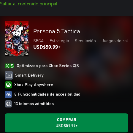
Saltar al contenido principal
Persona 5 Tactica
SEGA
•
Estrategia
•
Simulación
•
Juegos de rol
USD$59.99+
Optimizado para Xbox Series X|S
Smart Delivery
Xbox Play Anywhere
8 Funcionalidades de accesibilidad
13 idiomas admitidos
COMPRAR
USD$59.99+