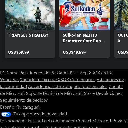
TRIANGLE STRATEGY
Suikoden I&II HD
OCTO
Remaster Gate Rune
0
and Dunan
USD$59.99
Unification Wars
USD$49.99+
USD$
PC Game Pass
Juegos de PC Game Pass
App XBOX en PC
Windows
Soporte técnico de XBOX
Comentarios
Estándares de
la comunidad
Advertencia sobre ataques fotosensibles
Cuenta
de Microsoft
Soporte técnico de Microsoft Store
Devoluciones
Seguimiento de pedidos
Español (Nicaragua)
Tus opciones de privacidad
Privacidad de la salud del consumidor
Contact Microsoft
Privacy
& Cookies
Terms of Use
Trademarks
About our ads