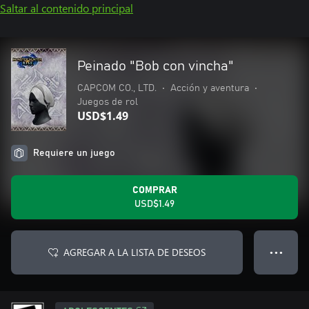
Saltar al contenido principal
Peinado "Bob con vincha"
CAPCOM CO., LTD.
•
Acción y aventura
•
Juegos de rol
USD$1.49
Requiere un juego
COMPRAR
USD$1.49
AGREGAR A LA LISTA DE DESEOS
● ● ●