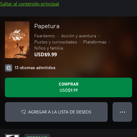
Saltar al contenido principal
Papetura
Feardemic
•
Acción y aventura
•
Puzles y curiosidades
•
Plataformas
•
Niños y familia
USD$9.99
13 idiomas admitidos
COMPRAR
USD$9.99
AGREGAR A LA LISTA DE DESEOS
● ● ●