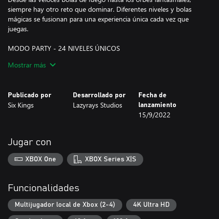
siempre hay otro reto que dominar. Diferentes niveles y bolas
mágicas se fusionan para una experiencia única cada vez que
juegas.
MODO PARTY - 24 NIVELES ÚNICOS
Desde pequeños niveles de ritmo rápido hasta gigantescos
Mostrar más
niveles agitados, ¡hay muchas formas de jugar!
Cada nivel rebota de forma diferente con obstáculos móviles
complicados, física extraña y diseños extravagantes y coloridos a
Publicado por
Desarrollado por
Fecha de
lo largo de 24 niveles únicos.
Six Kings
Lazyrays Studios
lanzamiento
15/9/2022
MODO VERSUS
Juega cara a cara en el modo Versus para 2 jugadores.
Competitivo y centrado en la mecánica, el modo Versus está
Jugar con
diseñado para perfeccionar tus habilidades y desafiar a tus
amigos en batallas uno a uno.
XBOX One
XBOX Series X|S
¡DLC GRATUITO PRÓXIMAMENTE!
Tanto en el modo Party como en el modo Versus, te esperan
Funcionalidades
muchos más niveles, más bolas mágicas, una mayor
personalización de la dificultad, copas personalizadas y mucho
Multijugador local de Xbox (2-4)
4K Ultra HD
más.