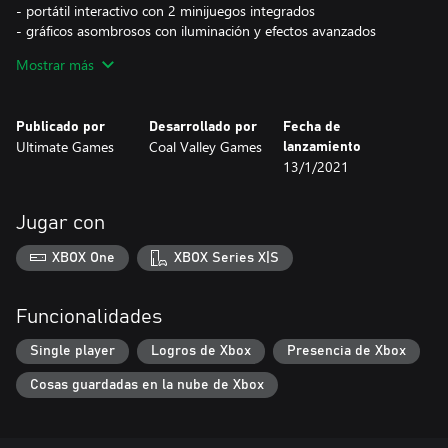
- portátil interactivo con 2 minijuegos integrados
- gráficos asombrosos con iluminación y efectos avanzados
- visiones psicodélicas y de ensueño
Mostrar más
- muchos rompecabezas para resolver
- mecánica de la sala de escape
- muchos elementos interactivos, totalmente basados ​​en la física
Publicado por
Desarrollado por
Fecha de
- mecánica de fabricación / construcción
Ultimate Games
Coal Valley Games
lanzamiento
13/1/2021
Jugar con
XBOX One
XBOX Series X|S
Funcionalidades
Single player
Logros de Xbox
Presencia de Xbox
Cosas guardadas en la nube de Xbox