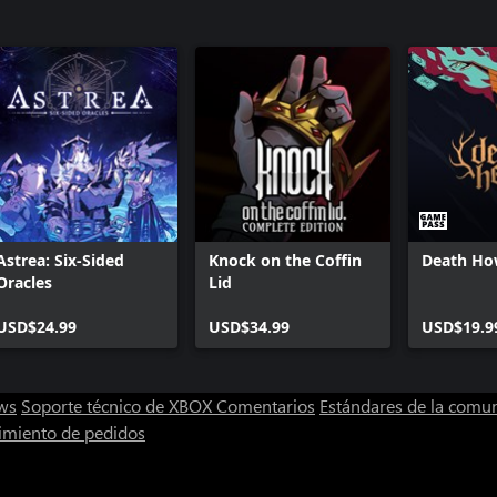
Astrea: Six-Sided
Knock on the Coffin
Death Ho
Oracles
Lid
USD$24.99
USD$34.99
USD$19.9
ws
Soporte técnico de XBOX
Comentarios
Estándares de la comu
imiento de pedidos