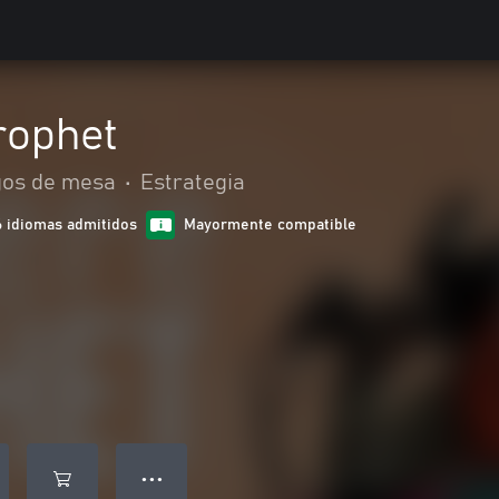
rophet
gos de mesa
•
Estrategia
6 idiomas admitidos
Mayormente compatible
● ● ●