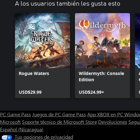
A los usuarios también les gusta esto
Rogue Waters
Wildermyth: Console
Edition
USD$29.99
USD$24.99+
PC Game Pass
Juegos de PC Game Pass
App XBOX en PC Windo
Microsoft
Soporte técnico de Microsoft Store
Devoluciones
Segu
Español (Nicaragua)
Tus opciones de privacidad