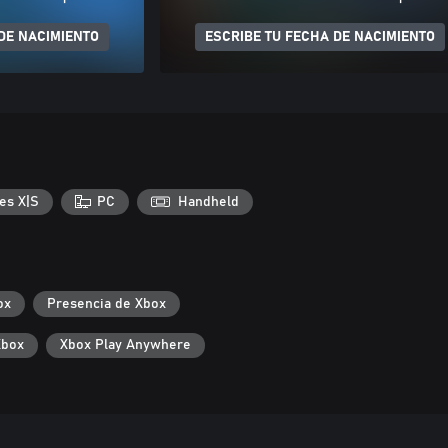
DE NACIMIENTO
ESCRIBE TU FECHA DE NACIMIENTO
es X|S
PC
Handheld
ox
Presencia de Xbox
Xbox
Xbox Play Anywhere