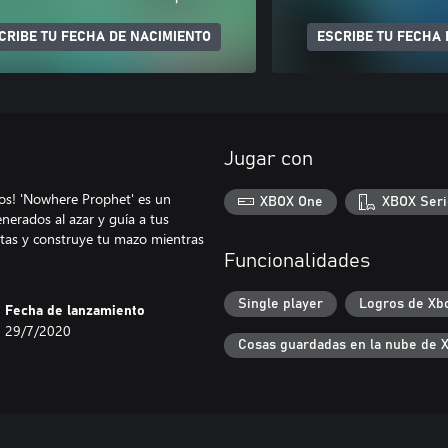
CRIBE TU FECHA DE NACIMIENTO
ESCRIBE TU FECHA 
Jugar con
os! 'Nowhere Prophet' es un
XBOX One
XBOX Seri
nerados al azar y guía a tus
tas y construye tu mazo mientras
Funcionalidades
Single player
Logros de Xb
Fecha de lanzamiento
29/7/2020
Cosas guardadas en la nube de 