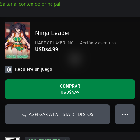
Saltar al contenido principal
Ninja Leader
HAPPY PLAYER INC
•
Acción y aventura
USD$4.99
Requiere un juego
COMPRAR
USD$4.99
AGREGAR A LA LISTA DE DESEOS
● ● ●