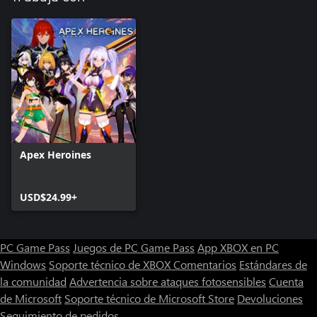
Apex Heroines
USD$24.99+
PC Game Pass
Juegos de PC Game Pass
App XBOX en PC
Windows
Soporte técnico de XBOX
Comentarios
Estándares de
la comunidad
Advertencia sobre ataques fotosensibles
Cuenta
de Microsoft
Soporte técnico de Microsoft Store
Devoluciones
Seguimiento de pedidos