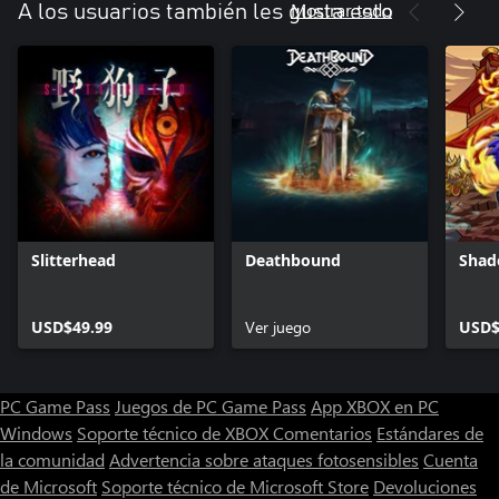
Mostrar todo
A los usuarios también les gusta esto
Slitterhead
Deathbound
Shad
USD$49.99
Ver juego
USD$
PC Game Pass
Juegos de PC Game Pass
App XBOX en PC
Windows
Soporte técnico de XBOX
Comentarios
Estándares de
la comunidad
Advertencia sobre ataques fotosensibles
Cuenta
de Microsoft
Soporte técnico de Microsoft Store
Devoluciones