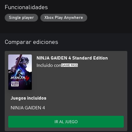
ancestral que amenaza con destruir toda Tokio.
Funcionalidades
Single player
Xbox Play Anywhere
Comparar ediciones
NINJA GAIDEN 4 Standard Edition
Incluido con
Juegos incluidos
NINJA GAIDEN 4
IR AL JUEGO