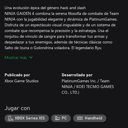
Una evolución épica del género hack and slash
NINJA GAIDEN 4 combina la serena filosofía de combate de Team
NINJA con la jugabilidad elegante y dinámica de PlatinumGames.
Disfruta de un espectáculo visual inigualable y de un sistema de
combate que recompensa la precisión y la estrategia. Usa el
ninjutsu de vínculo de sangre para transformar tus armas y
despedazar a tus enemigos, además de técnicas clásicas como
Salto de Izuna o Golondrina voladora. El legendario Ryu
Hayabusa también regresa con un conjunto de habilidades
Mostrar más
rediseñado, pero a la vez familiar. Gracias a su experiencia de
juego personalizable, NINJA GAIDEN 4 propondrá todo un
desafío para los veteranos de los juegos de acción y los recién
Publicado por
Desarrollado por
llegados podrán disfrutar de una trepidante aventura repleta de
Xbox Game Studios
PlatinumGames Inc. / Team
giros y sorpresas.
NINJA / KOEI TECMO GAMES
CO., LTD.)
El regreso de un antiguo enemigo
En un futuro cercano, una lluvia de miasma cae incesantemente
sobre Tokio tras la resurrección de un antiguo enemigo. El
Jugar con
destino de la ciudad está en manos de Yakumo, un joven
prodigio ninja que se abre camino a través de un ejército de
XBOX Series X|S
PC
Handheld
soldados ninjas cibernéticos y criaturas sobrenaturales. Junto con
el legendario Ryu Hayabusa, deberá hacer frente a la maldición