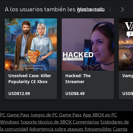
Mostrar todo
A los usuarios también les gusta esto
Unsolved Case: Killer
Hacked: The
Vamp
Popularity CE Xbox
Streamer
USD$12.99
USD$8.49
USD$
PC Game Pass
Juegos de PC Game Pass
App XBOX en PC
Windows
Soporte técnico de XBOX
Comentarios
Estándares de
la comunidad
Advertencia sobre ataques fotosensibles
Cuenta