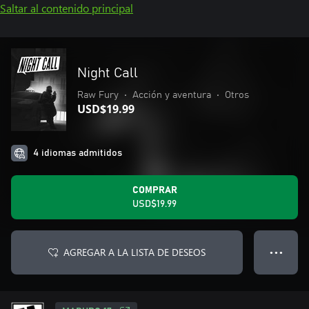
Saltar al contenido principal
Night Call
Raw Fury
•
Acción y aventura
•
Otros
USD$19.99
4 idiomas admitidos
COMPRAR
USD$19.99
AGREGAR A LA LISTA DE DESEOS
● ● ●