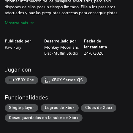
obtener información de los pasajeros adecuados, pero solo
dispones de ellos por un tiempo limitado. Elije a los pasajeros
adecuados y haz las preguntas correctas para conseguir pistas.
Sigue las pistas y descubre información nueva sobre los
Mostrar más
sospechosos... Pero nunca olvides que tu vida está en juego.
¿Podrás resolver el misterio antes de que sea demasiado tarde?
Publicado por
Desarrollado por
Fecha de
Date prisa, el reloj y el taxímetro no se detienen...
Raw Fury
Monkey Moon and
lanzamiento
BlackMuffin Studio
24/6/2020
Jugar con
XBOX One
XBOX Series X|S
Funcionalidades
Single player
Logros de Xbox
Clubs de Xbox
Cosas guardadas en la nube de Xbox