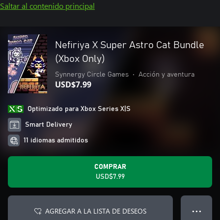
Saltar al contenido principal
Nefiriya X Super Astro Cat Bundle
(Xbox Only)
Synnergy Circle Games
•
Acción y aventura
USD$7.99
Optimizado para Xbox Series X|S
Smart Delivery
11 idiomas admitidos
COMPRAR
USD$7.99
AGREGAR A LA LISTA DE DESEOS
● ● ●