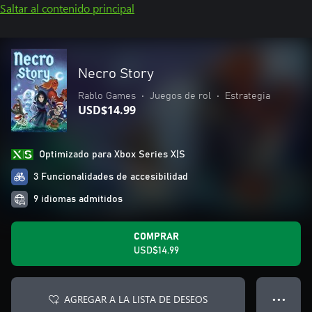
Saltar al contenido principal
Necro Story
Rablo Games
•
Juegos de rol
•
Estrategia
USD$14.99
Optimizado para Xbox Series X|S
3 Funcionalidades de accesibilidad
9 idiomas admitidos
COMPRAR
USD$14.99
AGREGAR A LA LISTA DE DESEOS
● ● ●