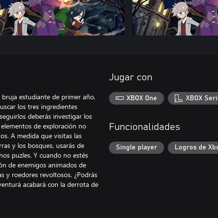
Jugar con
 bruja estudiante de primer año,
XBOX One
XBOX Seri
uscar los tres ingredientes
seguirlos deberás investigar los
 elementos de exploración no
Funcionalidades
tos. A medida que visitas las
rras y los bosques, usarás de
Single player
Logros de Xb
hos puzles. Y cuando no estés
ntón de enemigos animados de
s y roedores revoltosos. ¿Podrás
venturá acabará con la derrota de