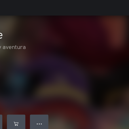
e
y aventura
● ● ●