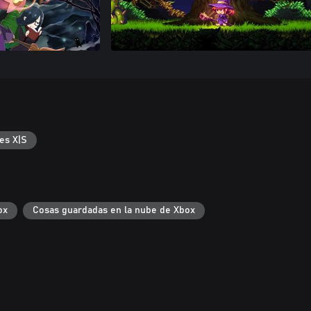
es X|S
ox
Cosas guardadas en la nube de Xbox