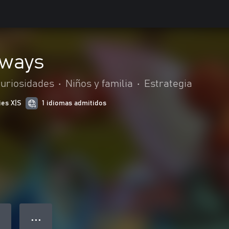
hways
curiosidades
•
Niños y familia
•
Estrategia
ies X|S
1 idiomas admitidos
● ● ●