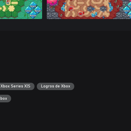
 Xbox Series X|S
Logros de Xbox
Xbox