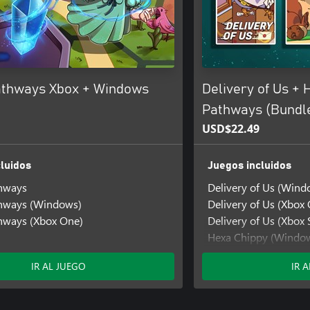
athways Xbox + Windows
Delivery of Us + 
Pathways (Bundl
USD$22.49
luidos
Juegos incluidos
thways
Delivery of Us (Wind
thways (Windows)
Delivery of Us (Xbox
hways (Xbox One)
Delivery of Us (Xbox 
Hexa Chippy (Windo
Hexa Chippy (Xbox O
IR AL JUEGO
IR 
Hexa Chippy (Xbox Se
Mystic Pathways
Mystic Pathways (Wi