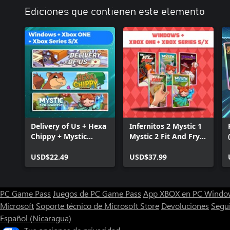
Ediciones que contienen este elemento
Delivery of Us + Hexa
Infernitos 2 Mystic 1
Chippy + Mystic
Mystic 2 Fit And Fry 1
Pathways (Bundle)
Fit and Fry 2 (Bundle)
USD$22.49
USD$37.99
PC Game Pass
Juegos de PC Game Pass
App XBOX en PC Windo
Microsoft
Soporte técnico de Microsoft Store
Devoluciones
Segu
Español (Nicaragua)