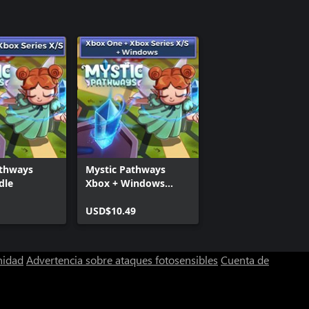
Mystic Pathways (Xb
athways
Mystic Pathways
dle
Xbox + Windows
Bundle
USD$10.49
nidad
Advertencia sobre ataques fotosensibles
Cuenta de