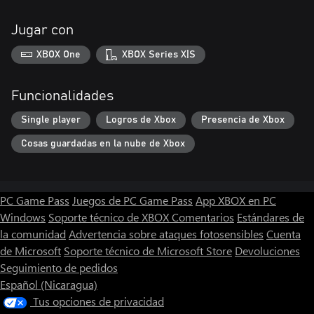
Jugar con
XBOX One
XBOX Series X|S
Funcionalidades
Single player
Logros de Xbox
Presencia de Xbox
Cosas guardadas en la nube de Xbox
PC Game Pass
Juegos de PC Game Pass
App XBOX en PC
Windows
Soporte técnico de XBOX
Comentarios
Estándares de
la comunidad
Advertencia sobre ataques fotosensibles
Cuenta
de Microsoft
Soporte técnico de Microsoft Store
Devoluciones
Seguimiento de pedidos
Español (Nicaragua)
Tus opciones de privacidad