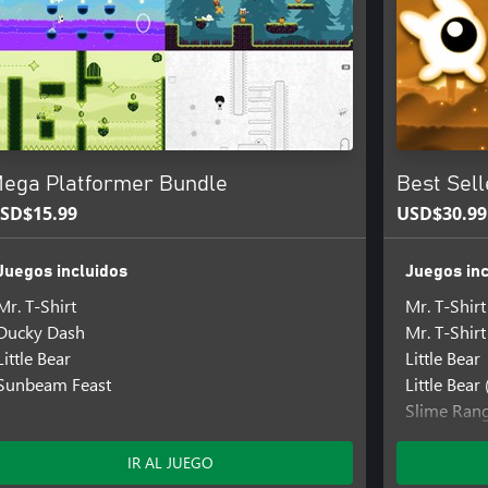
ega Platformer Bundle
Best Sel
SD$15.99
USD$30.99
Juegos incluidos
Juegos inc
Mr. T-Shirt
Mr. T-Shirt
Ducky Dash
Mr. T-Shir
Little Bear
Little Bear
Sunbeam Feast
Little Bea
Slime Ran
Slime Ran
Sunbeam F
IR AL JUEGO