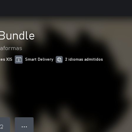
 Bundle
taformas
ies X|S
Smart Delivery
2 idiomas admitidos
● ● ●