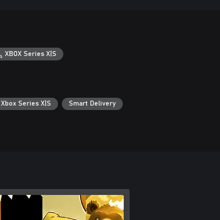
XBOX Series X|S
 Xbox Series X|S
Smart Delivery