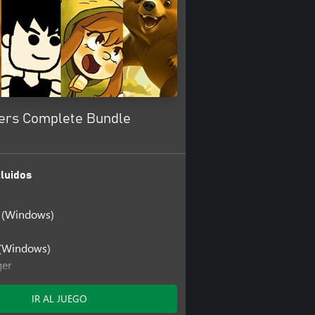
lers Complete Bundle
luidos
t (Windows)
r (Windows)
ger
ger (Windows)
east
IR AL JUEGO