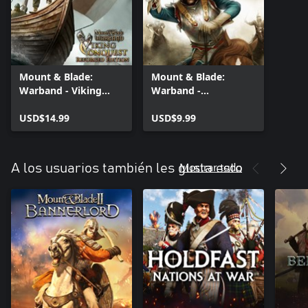
Mount & Blade:
Mount & Blade:
Warband - Viking
Warband -
Conquest Reforged
Napoleonic Wars
Edition
USD$14.99
USD$9.99
Mostrar todo
A los usuarios también les gusta esto