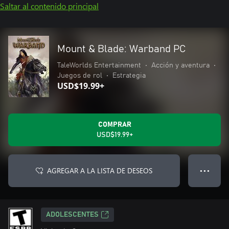
Saltar al contenido principal
Mount & Blade: Warband PC
TaleWorlds Entertainment
•
Acción y aventura
•
Juegos de rol
•
Estrategia
USD$19.99+
COMPRAR
USD$19.99+
AGREGAR A LA LISTA DE DESEOS
● ● ●
ADOLESCENTES