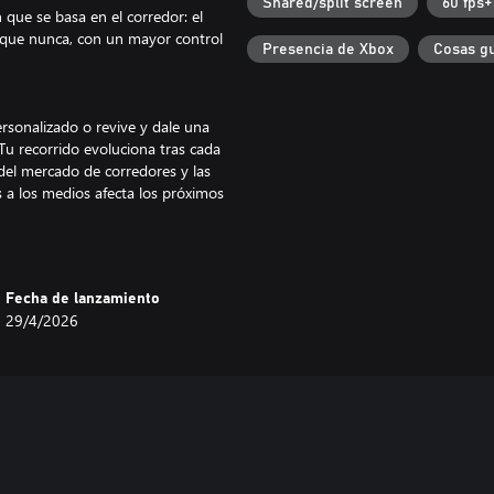
Shared/split screen
60 fps+
ue se basa en el corredor: el
que nunca, con un mayor control
Presencia de Xbox
Cosas g
rsonalizado o revive y dale una
Tu recorrido evoluciona tras cada
del mercado de corredores y las
 a los medios afecta los próximos
desarrollo de las motos. Cada
Fecha de lanzamiento
con las disciplinas de Motard,
29/4/2026
, modelos que se presentan en los
e contra una grilla completa de
specto con editores de gráficos