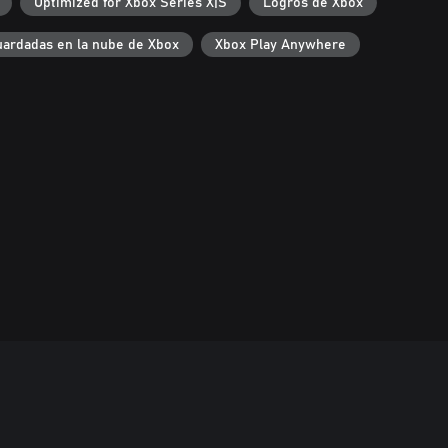
Optimized for Xbox Series X|S
Logros de Xbox
uardadas en la nube de Xbox
Xbox Play Anywhere