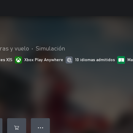
ras y vuelo
•
Simulación
ies X|S
Xbox Play Anywhere
10 idiomas admitidos
Ma
● ● ●