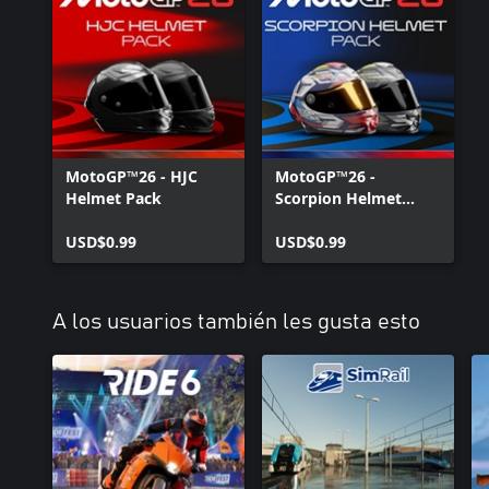
*Excepto Nintendo.
MotoGP™26 - HJC
MotoGP™26 -
Helmet Pack
Scorpion Helmet
Pack
USD$0.99
USD$0.99
A los usuarios también les gusta esto