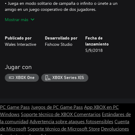
• Juega en modo solitario de campaña o infinito o únete a un
amigo en un juego cooperativo de dos jugadores.
• Tres clases de personajes con habilidades activas y pasivas
Mostrar más
únicas. Elige entre Vanguardia, Elementalis o Sombra, el que
mejor se adapte a tu estilo de juego.
• Un sistema de nivelación robusto y una economía en el juego
Publicado por
Desarrollado por
Fecha de
que da acceso a más de 80 artículos únicos. ¡Lucha, recoge y
Wales Interactive
Fishcow Studio
lanzamiento
mejora!
5/9/2018
• El sistema de combate lleno de acción ofrece una variada
opción de daños. Una estrategia adecuada es la clave del éxito.
• 13 niveles abiertos y totalmente explorables con elementos del
Jugar con
género metroidvania y repletos de misiones, peleas de jefes y
notas que te explican la historia más a fondo.
XBOX One
XBOX Series X|S
• Más de 60 niveles de enemigos, cada uno con su propio ataque
PC Game Pass
Juegos de PC Game Pass
App XBOX en PC
Windows
Soporte técnico de XBOX
Comentarios
Estándares de
la comunidad
Advertencia sobre ataques fotosensibles
Cuenta
de Microsoft
Soporte técnico de Microsoft Store
Devoluciones