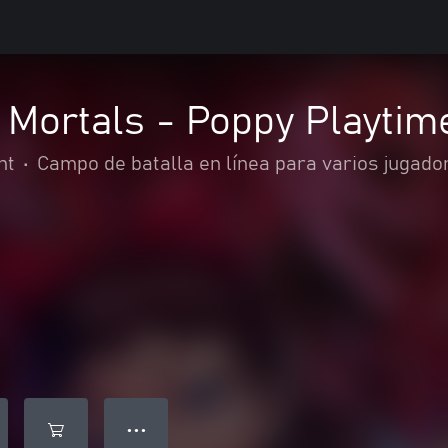
Mortals - Poppy Playtim
nt
•
Campo de batalla en línea para varios jugado
● ● ●