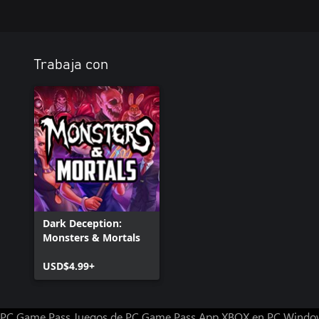
Trabaja con
Dark Deception:
Monsters & Mortals
USD$4.99+
PC Game Pass
Juegos de PC Game Pass
App XBOX en PC Windo