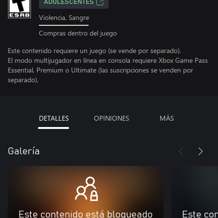
ADOLESCENTES
Violencia, Sangre
Compras dentro del juego
Este contenido requiere un juego (se vende por separado).
El modo multijugador en línea en consola requiere Xbox Game Pass
Essential, Premium o Ultimate (las suscripciones se venden por
separado).
DETALLES
OPINIONES
MÁS
Galería
Este contenido está bloqueado
Este co