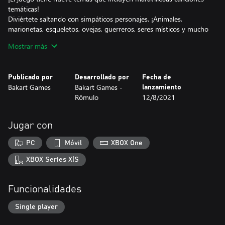
temáticas!
Diviértete saltando con simpáticos personajes. ¡Animales,
marionetas, esqueletos, ovejas, guerreros, seres místicos y mucho
más!
Mostrar más
Variable según el juego descargado.
¡Mejor juego casual del año!
Publicado por
Desarrollado por
Fecha de
¡Disfruta el juego!
Bakart Games
Bakart Games -
lanzamiento
Rômulo
12/8/2021
Jugar con
PC
Móvil
XBOX One
XBOX Series X|S
Funcionalidades
Single player