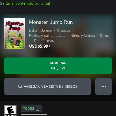
Saltar al contenido principal
Monster Jump Run
Bakart Games
•
Clásicos
•
Puzles y curiosidades
•
Niños y familia
•
Otros
•
Plataformas
USD$5.99+
COMPRAR
USD$5.99+
AGREGAR A LA LISTA DE DESEOS
● ● ●
TODOS