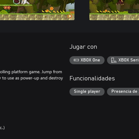
Jugar con
XBOX One
XBOX Seri
crolling platform game. Jump from
gy to use as power-up and destroy
Funcionalidades
Single player
Presencia de
..)