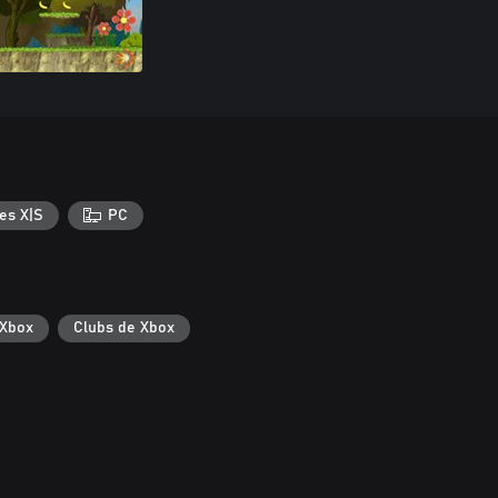
es X|S
PC
 Xbox
Clubs de Xbox