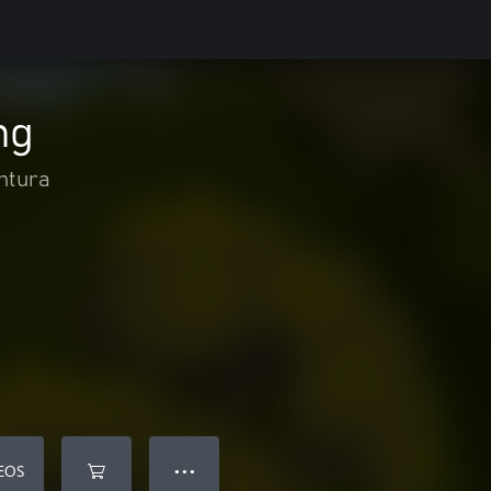
ng
ntura
EOS
● ● ●