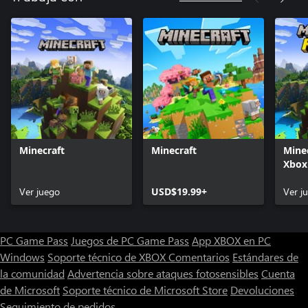
Minecraft
Minecraft
Minec
Xbox
Ver juego
USD$19.99+
Ver j
PC Game Pass
Juegos de PC Game Pass
App XBOX en PC
Windows
Soporte técnico de XBOX
Comentarios
Estándares de
la comunidad
Advertencia sobre ataques fotosensibles
Cuenta
de Microsoft
Soporte técnico de Microsoft Store
Devoluciones
Seguimiento de pedidos