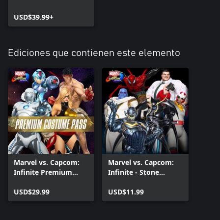
USD$39.99+
Ediciones que contienen este elemento
Marvel vs. Capcom:
Marvel vs. Capcom:
Infinite Premium
Infinite - Stone
Costume Pass
Seekers Costume
USD$29.99
Pack
USD$11.99