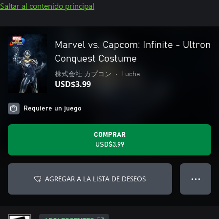
Saltar al contenido principal
Marvel vs. Capcom: Infinite - Ultron
Conquest Costume
株式会社 カプコン
•
Lucha
USD$3.99
Requiere un juego
COMPRAR
USD$3.99
AGREGAR A LA LISTA DE DESEOS
● ● ●