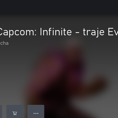
apcom: Infinite - traje E
ucha
● ● ●