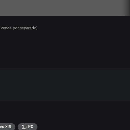
e vende por separado).
es X|S
PC