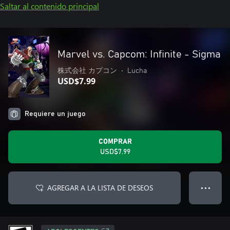
Saltar al contenido principal
Marvel vs. Capcom: Infinite - Sigma
株式会社 カプコン
•
Lucha
USD$7.99
Requiere un juego
COMPRAR
USD$7.99
AGREGAR A LA LISTA DE DESEOS
● ● ●