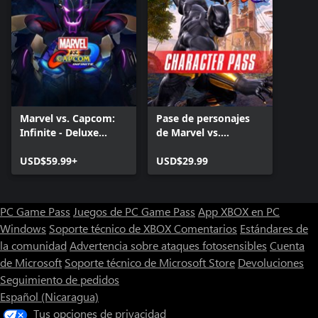
Marvel vs. Capcom:
Pase de personajes
Infinite - Deluxe
de Marvel vs.
Edition
Capcom: Infinite
USD$59.99+
USD$29.99
PC Game Pass
Juegos de PC Game Pass
App XBOX en PC
Windows
Soporte técnico de XBOX
Comentarios
Estándares de
la comunidad
Advertencia sobre ataques fotosensibles
Cuenta
de Microsoft
Soporte técnico de Microsoft Store
Devoluciones
Seguimiento de pedidos
Español (Nicaragua)
Tus opciones de privacidad