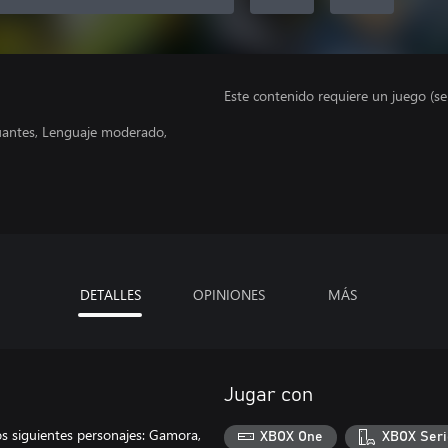
Este contenido requiere un juego (s
nuantes, Lenguaje moderado,
DETALLES
OPINIONES
MÁS
Jugar con
s siguientes personajes: Gamora,
XBOX One
XBOX Seri