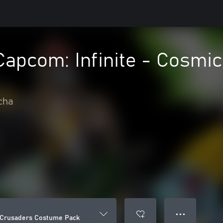
Capcom: Infinite - Cosm
cha
● ● ●
c Crusaders Costume Pack