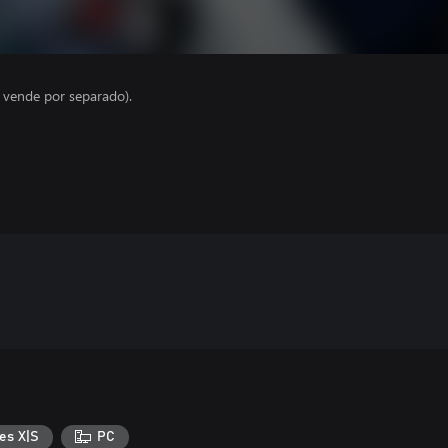
e vende por separado).
es X|S
PC