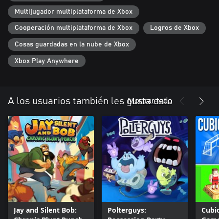
Multijugador multiplataforma de Xbox
Cooperación multiplataforma de Xbox
Logros de Xbox
Cosas guardadas en la nube de Xbox
Xbox Play Anywhere
Mostrar todo
A los usuarios también les gusta esto
Jay and Silent Bob:
Polterguys:
Cubic