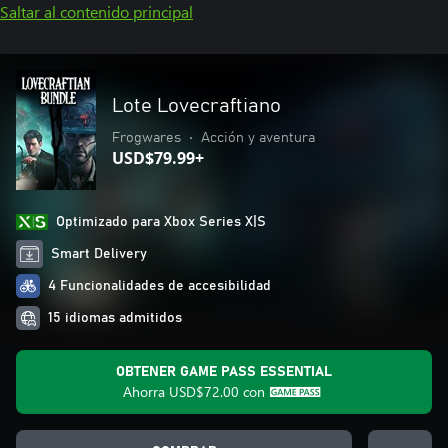
Saltar al contenido principal
Lote Lovecraftiano
Frogwares
•
Acción y aventura
USD$79.99+
Optimizado para Xbox Series X|S
Smart Delivery
4 Funcionalidades de accesibilidad
15 idiomas admitidos
OBTENER GAME PASS ESSENTIAL
Ahorra
USD$72.00
con