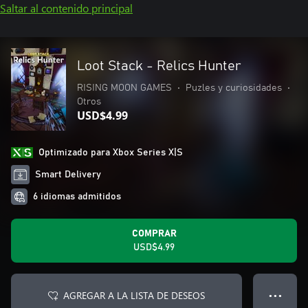
Saltar al contenido principal
Loot Stack - Relics Hunter
RISING MOON GAMES
•
Puzles y curiosidades
•
Otros
USD$4.99
Optimizado para Xbox Series X|S
Smart Delivery
6 idiomas admitidos
COMPRAR
USD$4.99
AGREGAR A LA LISTA DE DESEOS
● ● ●