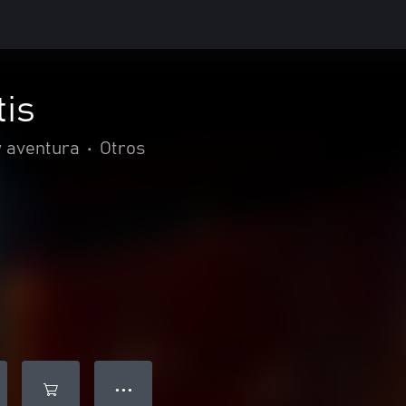
tis
y aventura
•
Otros
● ● ●