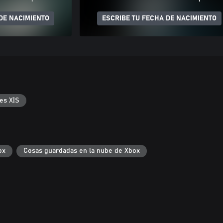
DE NACIMIENTO
ESCRIBE TU FECHA DE NACIMIENTO
es X|S
ox
Cosas guardadas en la nube de Xbox