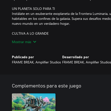
UN PLANETA SOLO PARA TI
Instálate en un exuberante exoplaneta de la Frontera Luminaria,
habitables en los confines de la galaxia. Supera sus desafíos medi
nuevo mundo en un verdadero hogar.
CULTIVA A LO GRANDE
Lleva la vida en el campo a otro nivel con la ayuda de los meca. Pl
Mostrar más
alienígenas como nunca antes, y sácale el máximo partido al ter
cultivos.
Publicado por
Desarrollado por
CONSTRUYE TU FINCA DESDE CERO
FRAME BREAK, Amplifier Studios
FRAME BREAK, Amplifier Studio
¡Crea la exogranja de tus sueños! Deja tu marca en el mundo con
cimientos hasta conseguir una granja retrofuturista en toda regla
paletas de colores y decoraciones alternativas.
MARCA LA DIFERENCIA
Complementos para este juego
Envía recursos a colonias lejanas, haz amigos en otros planetas y
ganado alienígena. Comparte el fruto de tu cosecha para ayudar a
futuro mejor.
TRABAJA POR TU CUENTA O EN GRUPO