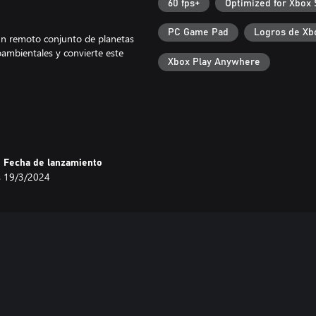
60 fps+
Optimized for Xbox 
PC Game Pad
Logros de Xb
 un remoto conjunto de planetas
oambientales y convierte este
Xbox Play Anywhere
anta, riega y cosecha cultivos
reno con una buena rotación de
Fecha de lanzamiento
s
19/3/2024
struyendo una finca desde sus
. Siéntete como en casa con
 construye un establo lleno de
 quienes te rodean y construir un