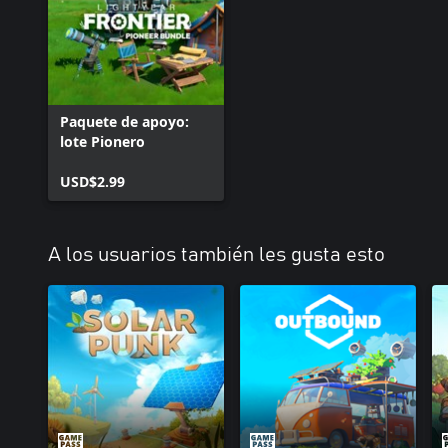
Aunque tu meca puede encargarse de todo lo que el mundo le eche, 
amigos para que se unan a ti en este viaje de asentamiento y exp
crear la finca perfecta y comparte con tus amigos la gratificante
Paquete de apoyo:
lote Pionero
USD$2.99
A los usuarios también les gusta esto