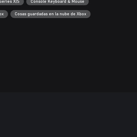
Series X|S
Console Keyboard & Mouse
ox
Cosas guardadas en la nube de Xbox