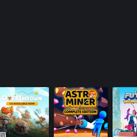
¡siéntete libre de invitar a tres
loración! Reúne recursos para
 sensación de una buena cosecha.