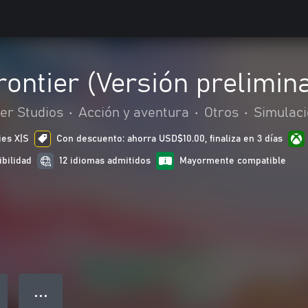
rontier (Versión prelimina
er Studios
•
Acción y aventura
•
Otros
•
Simulac
ies X|S
Con descuento: ahorra USD$10.00, finaliza en 3 días
ibilidad
12 idiomas admitidos
Mayormente compatible
● ● ●