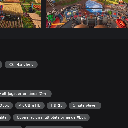
Handheld
Multijugador en línea (2-4)
 Xbox
4K Ultra HD
HDR10
Single player
able
Cooperación multiplataforma de Xbox