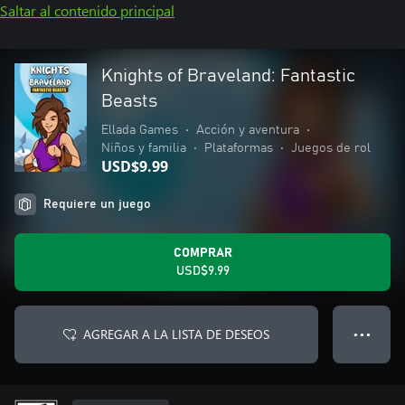
Saltar al contenido principal
Knights of Braveland: Fantastic
Beasts
Ellada Games
•
Acción y aventura
•
Niños y familia
•
Plataformas
•
Juegos de rol
USD$9.99
Requiere un juego
COMPRAR
USD$9.99
AGREGAR A LA LISTA DE DESEOS
● ● ●