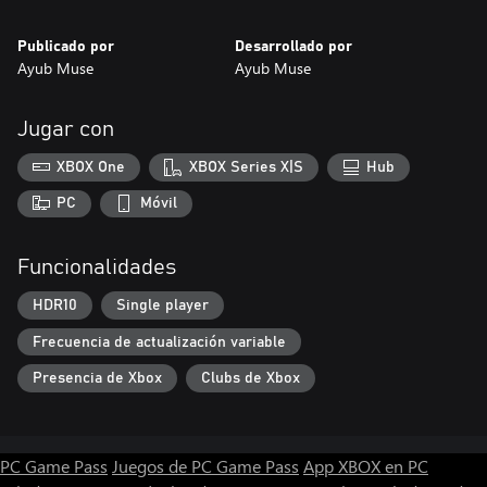
Publicado por
Desarrollado por
Ayub Muse
Ayub Muse
Jugar con
XBOX One
XBOX Series X|S
Hub
PC
Móvil
Funcionalidades
HDR10
Single player
Frecuencia de actualización variable
Presencia de Xbox
Clubs de Xbox
PC Game Pass
Juegos de PC Game Pass
App XBOX en PC