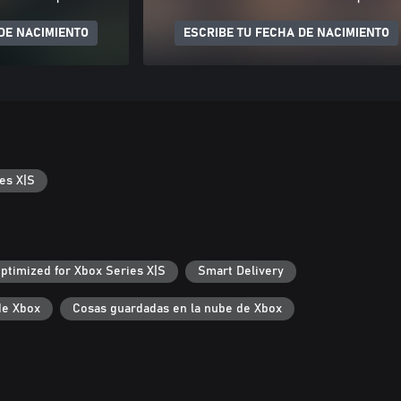
DE NACIMIENTO
ESCRIBE TU FECHA DE NACIMIENTO
es X|S
ptimized for Xbox Series X|S
Smart Delivery
de Xbox
Cosas guardadas en la nube de Xbox