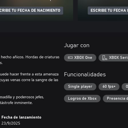
CRIBE TU FECHA DE NACIMIENTO
ESCRIBE TU FECHA 
Jugar con
 hecho añicos. Hordas de criaturas
XBOX One
XBOX Seri
s.
puede hacer frente a esta amenaza
Funcionalidades
 cuyas venas corre la sangre de las
Single player
60 fps+
O
esadilla y poderosos jefes,
Logros de Xbox
Presencia 
tástrofe inminente.
Fecha de lanzamiento
23/9/2025