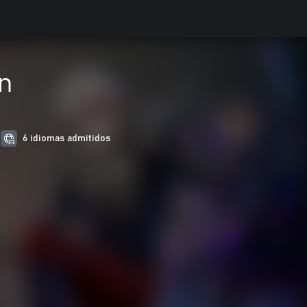
n
6 idiomas admitidos