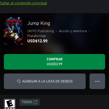
Saltar al contenido principal
Jump King
UKIYO Publishing
•
Acción y aventura
•
Plataformas
USD$12.99
COMPRAR
USD$12.99
AGREGAR A LA LISTA DE DESEOS
● ● ●
TODOS