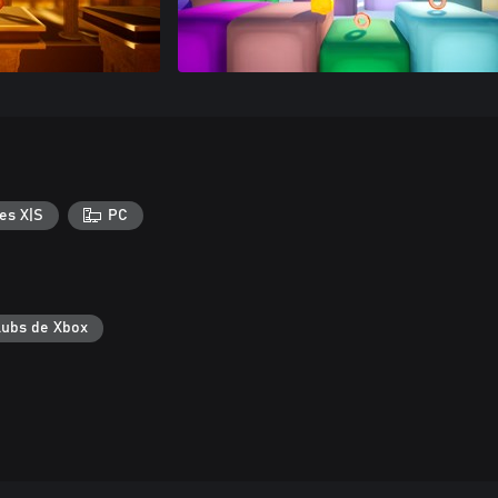
es X|S
PC
lubs de Xbox