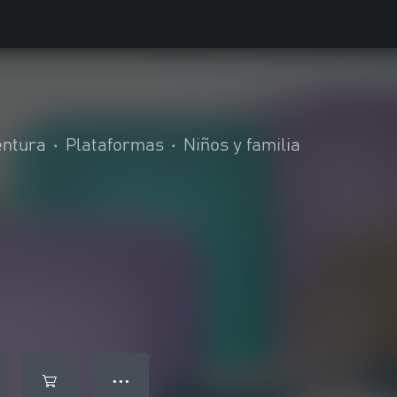
entura
•
Plataformas
•
Niños y familia
● ● ●