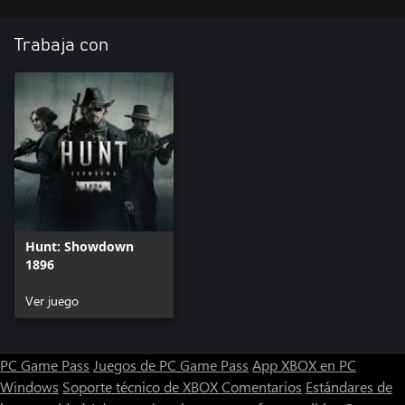
Trabaja con
Hunt: Showdown
1896
Ver juego
PC Game Pass
Juegos de PC Game Pass
App XBOX en PC
Windows
Soporte técnico de XBOX
Comentarios
Estándares de