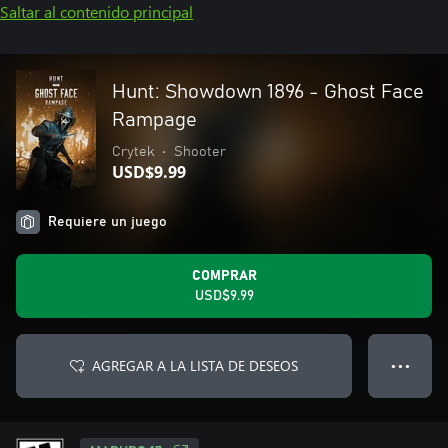
Saltar al contenido principal
Hunt: Showdown 1896 - Ghost Face
Rampage
Crytek
•
Shooter
USD$9.99
Requiere un juego
COMPRAR
USD$9.99
AGREGAR A LA LISTA DE DESEOS
● ● ●