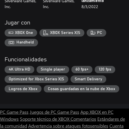
Silverware Games,
Silverware Games,
lanzamiento
Inc.
Inc.
8/3/2022
Jugar con
XBOX One
XBOX Series X|S
PC
Handheld
Funcionalidades
4K Ultra HD
Single player
60 fps+
120 fps
Optimized for Xbox Series X|S
Smart Delivery
Logros de Xbox
Cosas guardadas en la nube de Xbox
PC Game Pass
Juegos de PC Game Pass
App XBOX en PC
Windows
Soporte técnico de XBOX
Comentarios
Estándares de
la comunidad
Advertencia sobre ataques fotosensibles
Cuenta