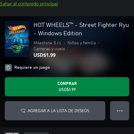
Saltar al contenido principal
HOT WHEELS™ - Street Fighter Ryu
- Windows Edition
Milestone S.r.l.
•
Niños y familia
•
Carreras y vuelo
USD$1.99
Requiere un juego
COMPRAR
USD$1.99
AGREGAR A LA LISTA DE DESEOS
● ● ●