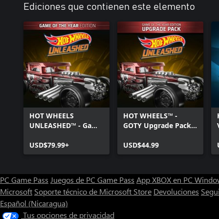
Ediciones que contienen este elemento
HOT WHEELS
HOT WHEELS™ -
UNLEASHED™ - Game
GOTY Upgrade Pack -
Of The Year Edition -
Windows Edition
Windows Edition
USD$79.99+
USD$44.99
PC Game Pass
Juegos de PC Game Pass
App XBOX en PC Windo
Microsoft
Soporte técnico de Microsoft Store
Devoluciones
Segu
Español (Nicaragua)
Tus opciones de privacidad