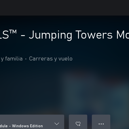
S™ - Jumping Towers Mo
y familia
•
Carreras y vuelo
● ● ●
ule - Windows Edition